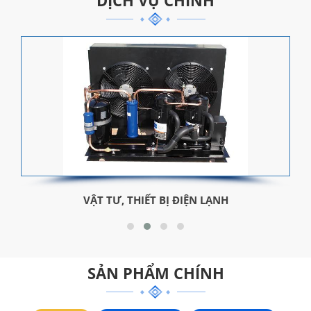
DỊCH VỤ CHÍNH
VẬT TƯ, THIẾT BỊ ĐIỆN LẠNH
SẢN PHẨM CHÍNH