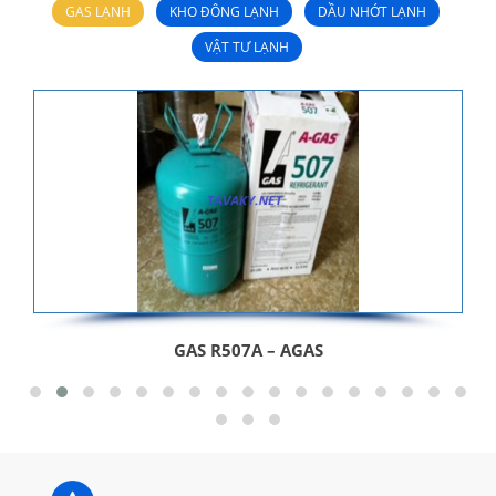
GAS LẠNH
KHO ĐÔNG LẠNH
DẦU NHỚT LẠNH
VẬT TƯ LẠNH
GAS R507A – AGAS