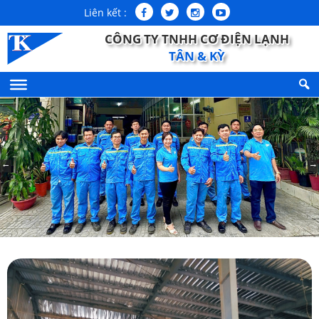
Liên kết :
CÔNG TY TNHH CƠ ĐIỆN LẠNH
TÂN & KỲ