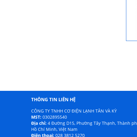
THÔNG TIN LIÊN HỆ
CÔNG TY TNHH CƠ ĐIỆN LẠNH TÂN VÀ KỲ
MST:
0302895540
Địa chỉ:
4 Đường D15, Phường Tây Thạnh, Thành p
Hồ Chí Minh, Việt Nam
Điện thoại:
028 3812 5270