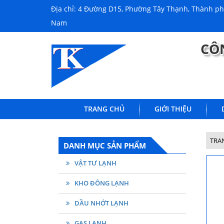
Địa chỉ: 4 Đường D15, Phường Tây Thạnh, Thành phố
Nam
CÔ
TRANG CHỦ
GIỚI THIỆU
TRA
DANH MỤC SẢN PHẨM
VẬT TƯ LẠNH
KHO ĐÔNG LẠNH
DẦU NHỚT LẠNH
GAS LẠNH