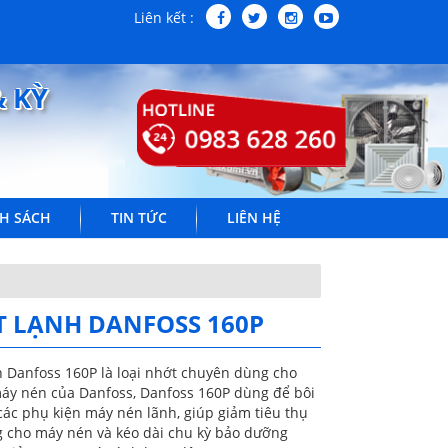
Liên kết :
& KỲ
H SÁCH
TIN TỨC
LIÊN HỆ
 LẠNH DANFOSS 160P
 Danfoss 160P là loại nhớt chuyên dùng cho
máy nén của Danfoss, Danfoss 160P dùng để bôi
các phụ kiện máy nén lãnh, giúp giảm tiêu thụ
 cho máy nén và kéo dài chu kỳ bảo dưỡng