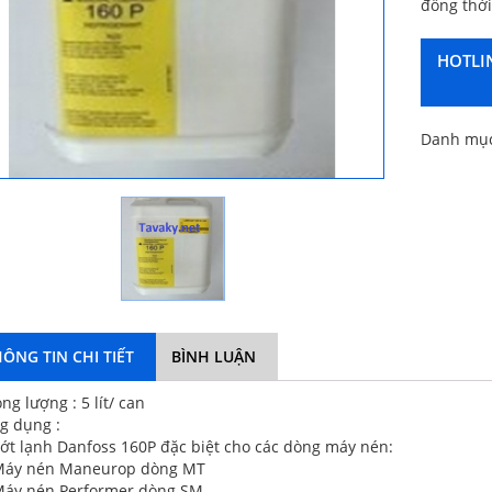
đồng thời
HOTLIN
Danh mụ
ÔNG TIN CHI TIẾT
BÌNH LUẬN
ng lượng : 5 lít/ can
g dụng :
ớt lạnh Danfoss 160P đặc biệt cho các dòng máy nén:
Máy nén Maneurop dòng MT
Máy nén Performer dòng SM