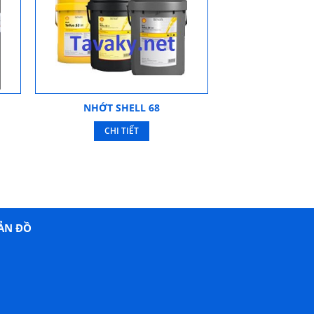
NHỚT SHELL 68
CHI TIẾT
ẢN ĐỒ