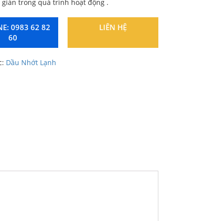
 giản trong quá trình hoạt động .
E: 0983 62 82
LIÊN HỆ
60
c:
Dầu Nhớt Lạnh