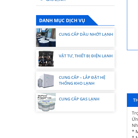
DANH MỤC DỊCH VỤ
CUNG CẤP DẦU NHỚT LẠNH
VẬT TƯ, THIẾT BỊ ĐIỆN LẠNH
CUNG CẤP – LẮP ĐẶT HỆ
THỐNG KHO LẠNH
CUNG CẤP GAS LẠNH
TH
Trọ
Ứn
Nh
* 
* 