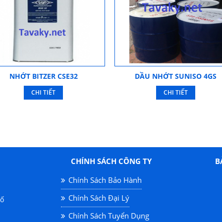
NHỚT BITZER CSE32
DẦU NHỚT SUNISO 4GS
CHI TIẾT
CHI TIẾT
CHÍNH SÁCH CÔNG TY
B
Chính Sách Bảo Hành
Chính Sách Đại Lý
hố
Chính Sách Tuyển Dụng