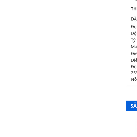
TH
ĐẶ
Độ
Độ
Tỷ 
Mà
Đi
Đi
Độ
25
Nồ
SẢ