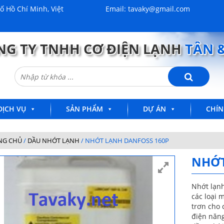
 Hồ Chí Minh, Việt
Email: tavaky@gmail.com
NG TY TNHH CƠ ĐIỆN LẠNH
TÂN 
Tìm
kiếm:
DỊCH VỤ
SẢN PHẨM
DỰ ÁN
CHÍN
NG CHỦ
/
DẦU NHỚT LẠNH
/ NHỚT LẠNH DANFOSS 160P
NHỚT
Nhớt lạnh
các loại 
trơn cho 
điện năng