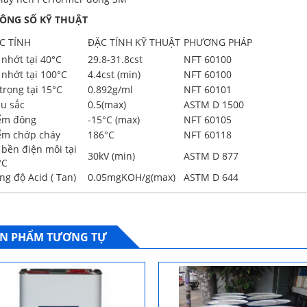
ÔNG SỐ KỸ THUẬT
C TÍNH
ĐẶC TÍNH KỸ THUẬT
PHƯƠNG PHÁP
 nhớt tại 40
°
C
29.8-31.8cst
NFT 60100
 nhớt tại 100
°
C
4.4cst (min)
NFT 60100
trọng tại 15
°
C
0.892g/ml
NFT 60101
u sắc
0.5(max)
ASTM D 1500
ểm đông
-15°C (max)
NFT 60105
ểm chớp cháy
186
°
C
NFT 60118
 bền điện môi tại
30kV (min)
ASTM D 877
°
C
ng độ Acid ( Tan)
0.05mgKOH/g(max)
ASTM D 644
N PHẨM TƯƠNG TỰ